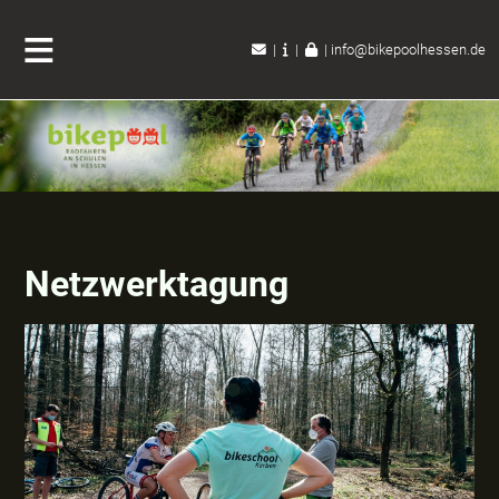
|
|
|
info@bikepoolhessen.de
Netzwerktagung