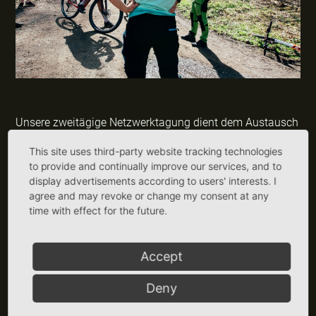
Unsere zweitägige Netzwerktagung dient dem Austausch
der im Radfahren oder Mountainbiken qualifizierten
This site uses third-party website tracking technologies
Lehrkräfte der Bikeschools. Thematisiert wird die
to provide and continually improve our services, and to
Umsetzung der Bikeschool an den verschiedenen
display advertisements according to users' interests. I
Standorten in Hessen. Dazu gibt es Informationen zu
agree and may revoke or change my consent at any
aktuellen Entwicklungen im Radfahren und im
time with effect for the future.
Schulsport. Jährlich wechselnde Schwerpunkte, wie z.B.
Outdoor Erste Hilfe, ergänzen die Veranstaltung.
Accept
Mit dieser Veranstaltung möchten wir die Verbindung der
Deny
Bikeschools untereinander in Hessen herstellen und
Möglichkeiten weiterer Kooperationen schaffen.